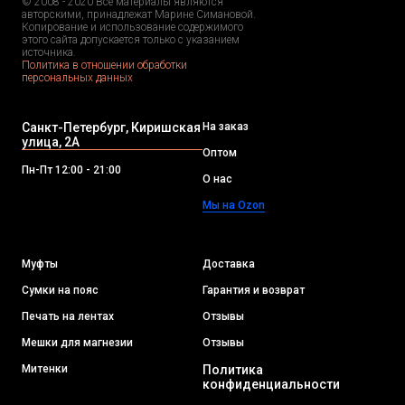
© 2008 - 2020 Все материалы являются
авторскими, принадлежат Марине Симановой.
Копирование и использование содержимого
этого сайта допускается только с указанием
источника.
Политика в отношении обработки
персональных данных
Санкт-Петербург, Киришская
На заказ
улица, 2А
Оптом
Пн-Пт 12:00 - 21:00
О нас
Мы на Ozon
Муфты
Доставка
Сумки на пояс
Гарантия и возврат
Печать на лентах
Отзывы
Мешки для магнезии
Отзывы
Митенки
Политика
конфиденциальности