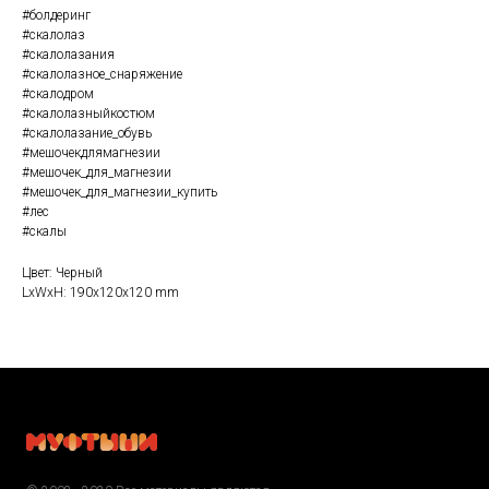
#болдеринг
#скалолаз
#скалолазания
#скалолазное_снаряжение
#скалодром
#скалолазныйкостюм
#скалолазание_обувь
#мешочекдлямагнезии
#мешочек_для_магнезии
#мешочек_для_магнезии_купить
#лес
#скалы
Цвет: Черный
LxWxH: 190x120x120 mm