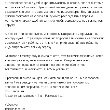
он позволяет легко и удобно хранить магнезию, обеспечивая ее быстрый
доступ в любой момент. Практичный дизайн делает его универсальным
решением для всех, кто занимается этим видом спорта. Внутри мешочка
мягкая подкладка из флиса для лучшего распределения порошка
магнезии, снаружи удобная затяжка, чтобы содержимое не высыпалось
наружу.
Мешочек отличается высоким качеством материалов и продуманной
конструкцией. Его размеры идеально подходят для ношения на поясе как
взрослому так и ребёнку, а стильный и яркий внешний вид добавляет
индивидуальности вашему образу.
Благодаря легкому весу и компактности, этот мешочек легко помещается
в вашем рюкзаке, не занимая много места. Специальная ткань
с пропиткой защищает от влаги и загрязнений, обеспечивая
долговечность и надежность в любых условиях.
Прекрасный выбор как для новичков, так и для опытных скалолазов,
данный мешочек для магнезии станет надежным помощником,
позволяющим сосредоточиться на достижении целей.
Комплектация
Мешочек для магнезии, 1 шт. Ремешок 1 шт.
#обвязка
#скалолазание