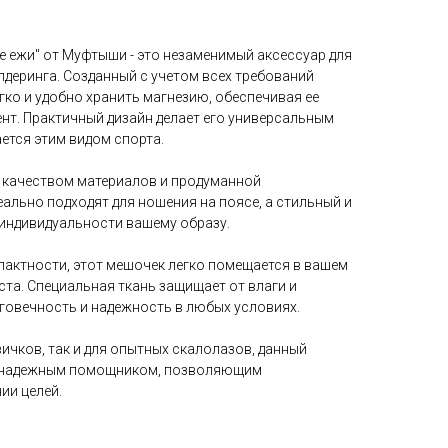
е ежи" от Муфтыши - это незаменимый аксессуар для
лдеринга. Созданный с учетом всех требований
гко и удобно хранить магнезию, обеспечивая ее
нт. Практичный дизайн делает его универсальным
ается этим видом спорта.
 качеством материалов и продуманной
еально подходят для ношения на поясе, а стильный и
 индивидуальности вашему образу.
пактности, этот мешочек легко помещается в вашем
ста. Специальная ткань защищает от влаги и
лговечность и надежность в любых условиях.
ичков, так и для опытных скалолазов, данный
т надежным помощником, позволяющим
ии целей.