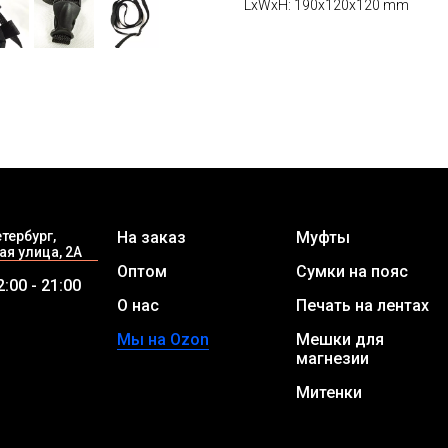
LxWxH: 190x120x120 mm
тербург,
На заказ
Муфты
я улица, 2А
Оптом
Сумки на пояс
:00 - 21:00
О нас
Печать на лентах
Мы на Ozon
Мешки для
магнезии
Митенки