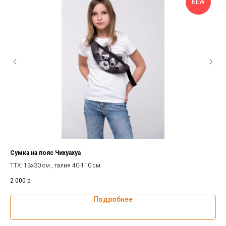
NEW
Сумка на пояс Чихуахуа
Су
ТТХ: 13х30 см., талия 40-110 см.
2 000
р.
1 8
Подробнее