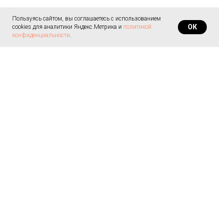
Пользуясь сайтом, вы соглашаетесь с использованием
ОК
cookies для аналитики Яндекс.Метрика и
политикой
конфиденциальности
.
© 2008 - 2020 Все материалы являются
авторскими, принадлежат Марине Симановой.
Копирование и использование содержимого
этого сайта допускается только с указанием
источника.
Политика в отношении обработки
персональных данных
Санкт-Петербург, Киришская
На заказ
улица, 2А
Оптом