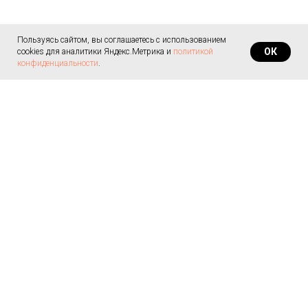
Пользуясь сайтом, вы соглашаетесь с использованием
ОК
cookies для аналитики Яндекс.Метрика и
политикой
конфиденциальности
.
© 2008 - 2020 Все материалы являются
авторскими, принадлежат Марине Симановой.
Копирование и использование содержимого
этого сайта допускается только с указанием
источника.
Политика в отношении обработки
персональных данных
Санкт-Петербург, Киришская
На заказ