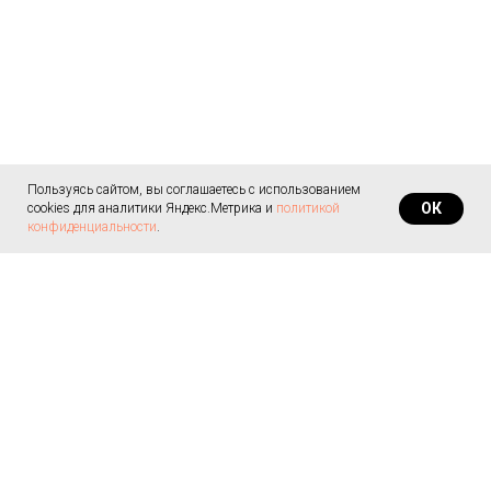
Пользуясь сайтом, вы соглашаетесь с использованием
ОК
cookies для аналитики Яндекс.Метрика и
политикой
конфиденциальности
.
© 2008 - 2020 Все материалы являются
авторскими, принадлежат Марине Симановой.
Копирование и использование содержимого