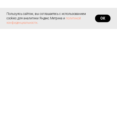
Пользуясь сайтом, вы соглашаетесь с использованием
ОК
cookies для аналитики Яндекс.Метрика и
политикой
конфиденциальности
.
© 2008 - 2020 Все материалы являются
авторскими, принадлежат Марине Симановой.
Копирование и использование содержимого
этого сайта допускается только с указанием
источника.
Политика в отношении обработки
персональных данных
Санкт-Петербург, Киришская
На заказ
улица, 2А