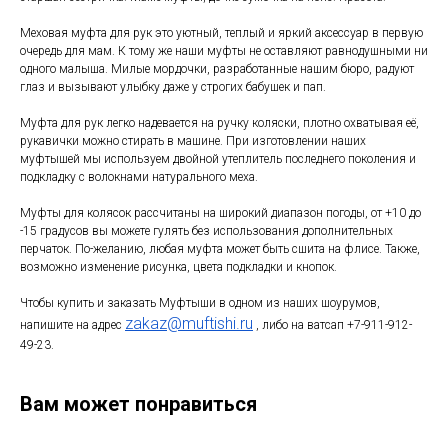
Меховая муфта для рук это уютный, теплый и яркий аксессуар в первую
очередь для мам. К тому же наши муфты не оставляют равнодушными ни
одного малыша. Милые мордочки, разработанные нашим бюро, радуют
глаз и вызывают улыбку даже у строгих бабушек и пап.
Муфта для рук легко надевается на ручку коляски, плотно охватывая её,
рукавички можно стирать в машине. При изготовлении наших
муфтышей мы используем двойной утеплитель последнего поколения и
подкладку с волокнами натурального меха.
Муфты для колясок рассчитаны на широкий диапазон погоды, от +10 до
-15 градусов вы можете гулять без использования дополнительных
перчаток. По-желанию, любая муфта может быть сшита на флисе. Также,
возможно изменение рисунка, цвета подкладки и кнопок.
Чтобы купить и заказать Муфтыши в одном из наших шоурумов,
zakaz@muftishi.ru
напишите на адрес
, либо на ватсап +7-911-912-
49-23.
Вам может понравиться