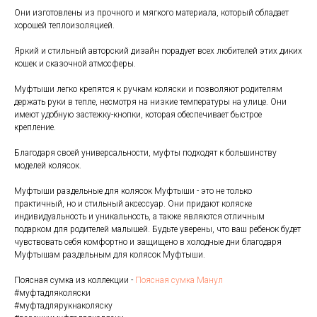
Они изготовлены из прочного и мягкого материала, который обладает
хорошей теплоизоляцией.
Яркий и стильный авторский дизайн порадует всех любителей этих диких
кошек и сказочной атмосферы.
Муфтыши легко крепятся к ручкам коляски и позволяют родителям
держать руки в тепле, несмотря на низкие температуры на улице. Они
имеют удобную застежку-кнопки, которая обеспечивает быстрое
крепление.
Благодаря своей универсальности, муфты подходят к большинству
моделей колясок.
Муфтыши раздельные для колясок Муфтыши - это не только
практичный, но и стильный аксессуар. Они придают коляске
индивидуальность и уникальность, а также являются отличным
подарком для родителей малышей. Будьте уверены, что ваш ребенок будет
чувствовать себя комфортно и защищено в холодные дни благодаря
Муфтышам раздельным для колясок Муфтыши.
Поясная сумка из коллекции -
Поясная сумка Манул
#муфтадляколяски
#муфтадлярукнаколяску