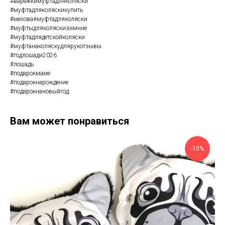
#варежкимуфтадляколяски
#муфтадляколяскикупить
#меховаямуфтадляколяски
#муфтыдляколяскизимние
#муфтадлядетскойколяски
#муфтанаколяскудлярукотзывы
#годлошади2026
#лошадь
#подарокмаме
#подарокнарождение
#подарокнановыйгод
Вам может понравиться
-10%