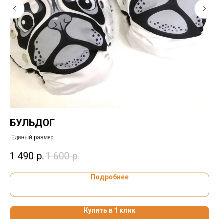
БУЛЬДОГ
С
-Единый размер
ТТХ
-Для любых колясок
1 490
р.
1 600
р.
2 
-Доставка или самовывоз
Подробнее
Купить в 1 клик