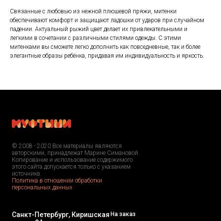
Связанные с любовью из нежной плюшевой пряжи, митенки
обеспечивают комфорт и защищают ладошки от ударов при случайном
падении. Актуальный рыжий цвет делает их привлекательными и
легкими в сочетании с различными стилями одежды. С этими
митенками вы сможете легко дополнить как повседневные, так и более
элегантные образы ребёнка, придавая им индивидуальность и яркость.
© 2008 - 2020 Все материалы являются
авторскими, принадлежат Марине Симановой.
Копирование и использование содержимого
этого сайта допускается только с указанием
источника.
Политика в отношении обработки
персональных данных
Санкт-Петербург, Киришская
На заказ