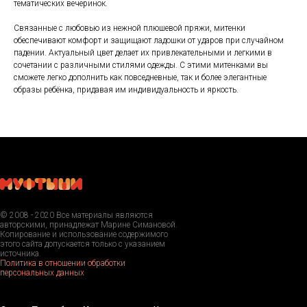
тематических вечеринок.
Связанные с любовью из нежной плюшевой пряжи, митенки
обеспечивают комфорт и защищают ладошки от ударов при случайном
падении. Актуальный цвет делает их привлекательными и легкими в
сочетании с различными стилями одежды. С этими митенками вы
сможете легко дополнить как повседневные, так и более элегантные
образы ребёнка, придавая им индивидуальность и яркость.
© 2008 - 2020 Все материалы являются
авторскими, принадлежат Марине Симановой.
Копирование и использование содержимого
этого сайта допускается только с указанием
источника.
Политика в отношении обработки
персональных данных