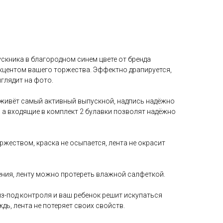
скника в благородном синем цвете от бренда
центом вашего торжества. Эффектно драпируется,
глядит на фото.
живёт самый активный выпускной, надпись надёжно
 а входящие в комплект 2 булавки позволят надёжно
оржеством, краска не осыпается, лента не окрасит
ения, ленту можно протереть влажной салфеткой.
з-под контроля и ваш ребенок решит искупаться
дь, лента не потеряет своих свойств.