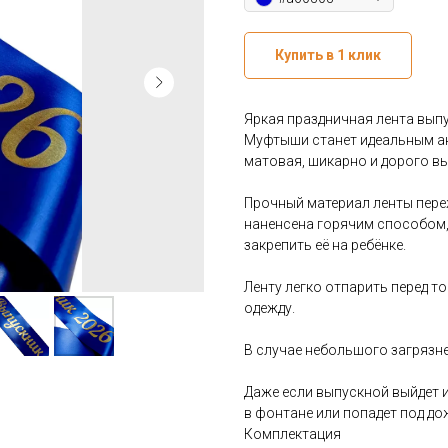
Купить в 1 клик
Яркая праздничная лента выпу
Муфтыши станет идеальным ак
матовая, шикарно и дорого вы
Прочный материал ленты пере
наненсена горячим способом,
закрепить её на ребёнке.
Ленту легко отпарить перед т
одежду.
В случае небольшого загрязн
Даже если выпускной выйдет и
в фонтане или попадет под дож
Комплектация