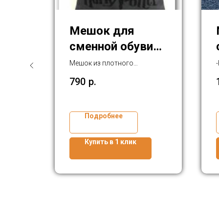
Й
Мешок для
сменной обуви
"Harry Potter"
Мешок из плотного
рюкзачного оксфорда. 37х42
790
р.
воз
Подробнее
Купить в 1 клик