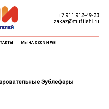
+7 911 912-49-23
zakaz@muftishi.ru
ТАКТЫ
МЫ НА OZON И WB
чаровательные Эублефары