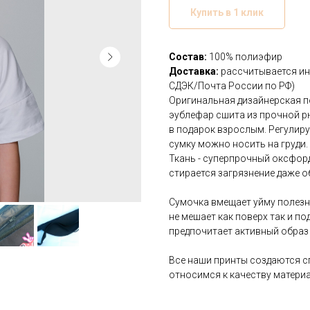
Купить в 1 клик
Состав:
100% полиэфир
Доставка:
рассчитывается ин
СДЭК/Почта России по РФ)
Оригинальная дизайнерская п
эублефар сшита из прочной рю
в подарок взрослым. Регулир
сумку можно носить на груди.
Ткань - суперпрочный оксфорд
стирается загрязнение даже 
Сумочка вмещает уйму полезны
не мешает как поверх так и по
предпочитает активный образ
Все наши принты создаются с
относимся к качеству матери