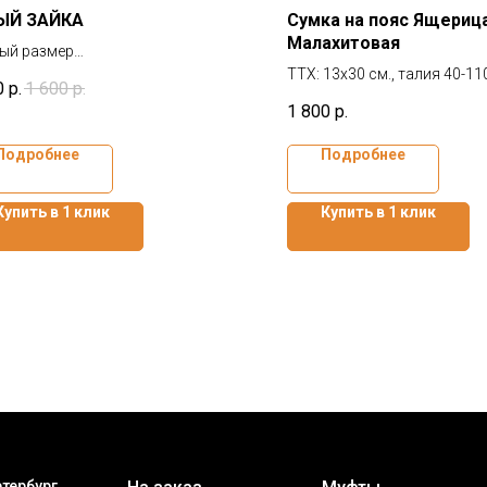
ЫЙ ЗАЙКА
Сумка на пояс Ящериц
Малахитовая
ный размер
 любых колясок
ТТХ: 13х30 см., талия 40-11
0
р.
1 600
р.
тавка или самовывоз
1 800
р.
Подробнее
Подробнее
Купить в 1 клик
Купить в 1 клик
тербург,