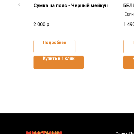
ыши
Сумка на пояс - Черный мейкун
БЕЛ
ки
-Еди
-Для
2 000
р.
1 49
-Дос
Подробнее
Купить в 1 клик
Санкт-Пе