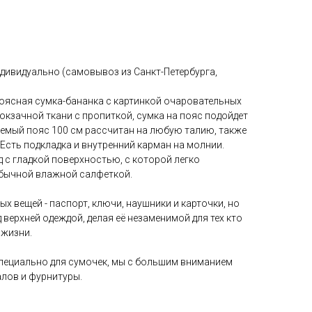
дивидуально (самовывоз из Санкт-Петербурга,
оясная сумка-бананка с картинкой очаровательных
кзачной ткани с пропиткой, сумка на пояс подойдет
уемый пояс 100 см рассчитан на любую талию, также
 Есть подкладка и внутренний карман на молнии.
 с гладкой поверхностью, с которой легко
обычной влажной салфеткой.
х вещей - паспорт, ключи, наушники и карточки, но
д верхней одеждой, делая её незаменимой для тех кто
 жизни.
пециально для сумочек, мы с большим вниманием
алов и фурнитуры.