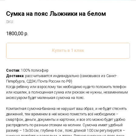
Сумка на пояс Лыжники на белом
SKU:
1800,00
р.
Купить в 1 клик
Состав:
100% полиэфир
Доставка:
рассчитывается индивидуально (самовывоз из Санкт-
Петербурга, СДЭК/Почта России по РФ)
Когда ребёнку или взрослому так необходимо куда-то положить телефон
или кошелек, а полноценная сумка или рюкзак не нужны, незаменимым
аксессуаром будет маленькая сумочка на пояс.
Компактная сумочка-бананка не нарушит ваш образ, и не будет стеснять
движений, тем временем в неё можно поместить всё необходимое –
смартфон, деньги, документы и карточки, и все это можно будет удобно
распределить по разным отсекам на молнии. Сумочка имеет удобный
размер – 13х30 см, глубина 4 см., пояс длиной 100 см регулируется –
сумочка подойдет и взрослым, и детям. Детские сумочки на пояс лишь