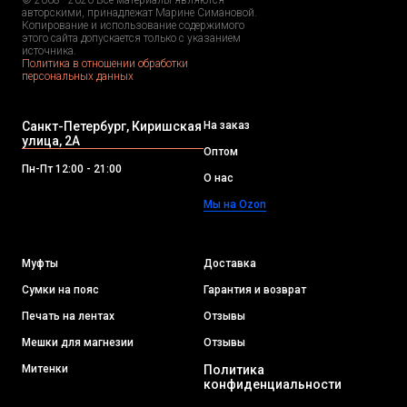
© 2008 - 2020 Все материалы являются
авторскими, принадлежат Марине Симановой.
Копирование и использование содержимого
этого сайта допускается только с указанием
источника.
Политика в отношении обработки
персональных данных
Санкт-Петербург, Киришская
На заказ
улица, 2А
Оптом
Пн-Пт 12:00 - 21:00
О нас
Мы на Ozon
Муфты
Доставка
Сумки на пояс
Гарантия и возврат
Печать на лентах
Отзывы
Мешки для магнезии
Отзывы
Митенки
Политика
конфиденциальности