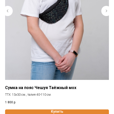
Сумка на пояс Чешуя Таёжный мох
Ме
ТТХ: 13х30 см., талия 40-110 см.
Меш
гор
1 800
р.
79
Купить